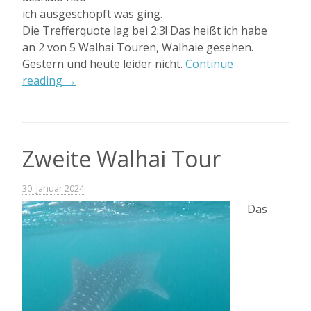
ich ausgeschöpft was ging.
Die Trefferquote lag bei 2:3! Das heißt ich habe
an 2 von 5 Walhai Touren, Walhaie gesehen.
Gestern und heute leider nicht.
Continue
„und
reading
→
weil’s
so
schön
war:
Zweite Walhai Tour
Walhai
Tour,
30. Januar 2024
die
Das
3.
+
4.
+
5.
!!!“