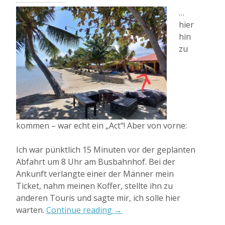
…
hier
hin
zu
kommen – war echt ein „Act“! Aber von vorne:
Ich war pünktlich 15 Minuten vor der geplanten
Abfahrt um 8 Uhr am Busbahnhof. Bei der
Ankunft verlangte einer der Männer mein
Ticket, nahm meinen Koffer, stellte ihn zu
anderen Touris und sagte mir, ich solle hier
„Das
warten.
Continue reading
→
schönste