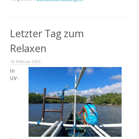
lange
Rückreise
hat
begonnen“
Letzter Tag zum
Relaxen
14. Februar 2024
In
UV-