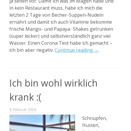
ja selten vor. Damit ich was im Magen habe und
in kein Restaurant muss, habe ich mich die
letzten 2 Tage von Becher-Suppen-Nudeln
ernährt und damit ich auch Vitamine bekomme
frische Mango- und Papaya- Shakes getrunken
(super lecker) und selbstverständlich ganz viel
Wasser. Einen Corona Test habe ich gemacht –
„Letzte
ich bin aber negativ.
Continue reading
→
Nacht
in
El
Nido“
Ich bin wohl wirklich
krank :(
9. Februar 2024
Schnupfen,
Husten,