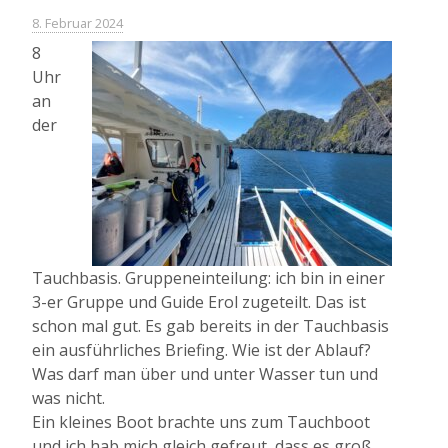
(„
8. Februar 2024
8
Uhr
an
der
Tauchbasis. Gruppeneinteilung: ich bin in einer
3-er Gruppe und Guide Erol zugeteilt. Das ist
schon mal gut. Es gab bereits in der Tauchbasis
ein ausführliches Briefing. Wie ist der Ablauf?
Was darf man über und unter Wasser tun und
was nicht.
Ein kleines Boot brachte uns zum Tauchboot
und ich hab mich gleich gefreut, dass es groß