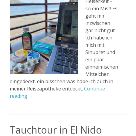
Heiserkeit –
so ein Mist! Es
geht mir
inzwischen
gar nicht gut.
Ich habe ich
mich mit
Sinupret und
ein paar
einheimischen
Mittelchen
eingedeckt, ein bisschen was habe ich auch in
meiner Reiseapotheke entdeckt.
Continue
„Ich
reading
→
bin
wohl
wirklich
krank
Tauchtour in El Nido
: