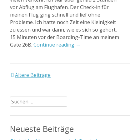
vor Abflug am Flughafen. Der Check-in für
meinen Flug ging schnell und lief ohne
Probleme. Ich hatte noch Zeit eine Kleinigkeit
zu essen und war dann, wie es sich so gehört,
15 Minuten vor der Boarding-Time an meinem
„Flug
Gate 26B.
Continue reading
→
nach
Luzon
–
Daraga“
Beitragsnavigation
Ältere Beiträge
Suchen
nach:
Neueste Beiträge