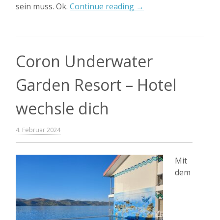
„Weiterreise
sein muss. Ok.
Continue reading
→
nach
El
Nido“
Coron Underwater
Garden Resort – Hotel
wechsle dich
4. Februar 2024
Mit
dem