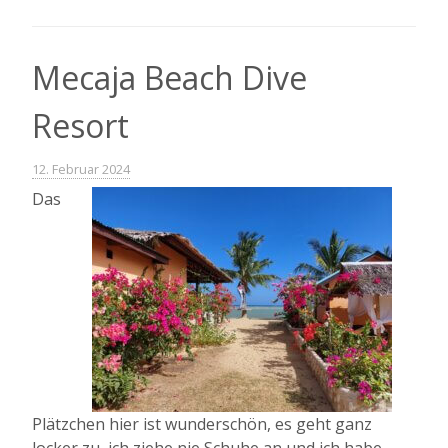
Tour
–
Mecaja“
Mecaja Beach Dive
Resort
12. Februar 2024
Das
Plätzchen hier ist wunderschön, es geht ganz
locker zu, ich ziehe nie Schuhe an und ich habe