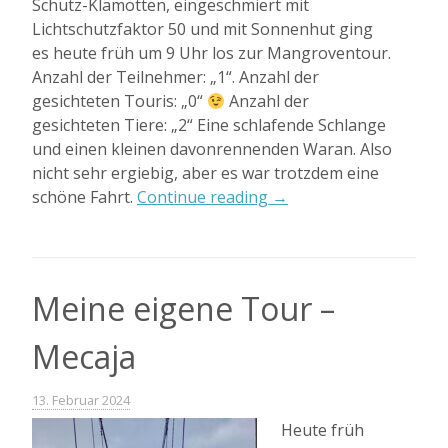
Schutz-Klamotten, eingeschmiert mit
Lichtschutzfaktor 50 und mit Sonnenhut ging
es heute früh um 9 Uhr los zur Mangroventour.
Anzahl der Teilnehmer: „1“. Anzahl der
gesichteten Touris: „0“
Anzahl der
gesichteten Tiere: „2“ Eine schlafende Schlange
und einen kleinen davonrennenden Waran. Also
nicht sehr ergiebig, aber es war trotzdem eine
„Letzter
schöne Fahrt.
Continue reading
→
Tag
zum
Relaxen“
Meine eigene Tour –
Mecaja
13. Februar 2024
Heute früh