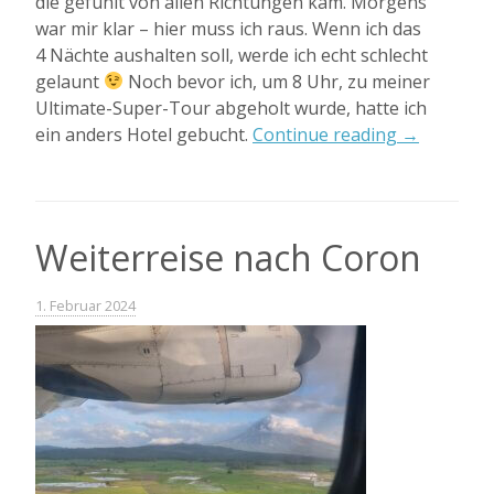
die gefühlt von allen Richtungen kam. Morgens
war mir klar – hier muss ich raus. Wenn ich das
4 Nächte aushalten soll, werde ich echt schlecht
gelaunt
Noch bevor ich, um 8 Uhr, zu meiner
Ultimate-Super-Tour abgeholt wurde, hatte ich
„CORON
ein anders Hotel gebucht.
Continue reading
→
und
„Ultimate
Tour““
Weiterreise nach Coron
1. Februar 2024