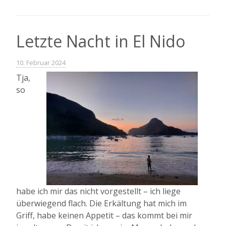
Plätzchen
kommt
zuletzt
Letzte Nacht in El Nido
;)“
10. Februar 2024
Tja,
so
habe ich mir das nicht vorgestellt – ich liege
überwiegend flach. Die Erkältung hat mich im
Griff, habe keinen Appetit – das kommt bei mir