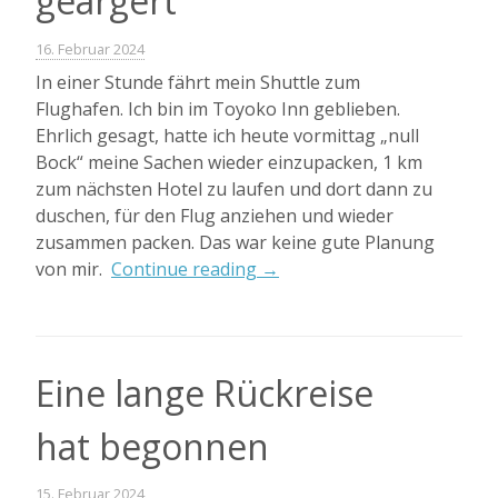
geärgert
16. Februar 2024
In einer Stunde fährt mein Shuttle zum
Flughafen. Ich bin im Toyoko Inn geblieben.
Ehrlich gesagt, hatte ich heute vormittag „null
Bock“ meine Sachen wieder einzupacken, 1 km
zum nächsten Hotel zu laufen und dort dann zu
duschen, für den Flug anziehen und wieder
zusammen packen. Das war keine gute Planung
„Lehrgeld
von mir.
Continue reading
→
gezahlt
und
geärgert“
Eine lange Rückreise
hat begonnen
15. Februar 2024