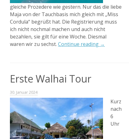
gleiche Prozedere wie gestern. Nur das die liebe
Maja von der Tauchbasis mich gleich mit „Miss
Cordula“ begrüßt hat. Die Registrierung muss
ich nicht nochmal machen und auch nicht
bezahlen, sie gilt für eine Woche. Diesmal
„Zweite
waren wir zu sechst.
Continue reading
→
Walhai
Tour“
Erste Walhai Tour
30. Januar 2024
Kurz
nach
6
Uhr