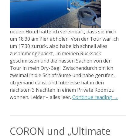
neuen Hotel hatte ich vereinbart, dass sie mich
um 18:30 am Pier abholen. Von der Tour war ich
um 17:30 zurück, also habe ich schnell alles
zusammengepackt, in meinen Rucksack
geschmissen und die nassen Sachen von der
Tour in mein Dry-Bag. Zwischendurch bin ich
zweimal in die Schlafräume und habe gerufen,
ob jemand da ist und Interesse hat in den
nächsten 3 Nächten in einem Private Room zu
„Coron
wohnen. Leider – alles leer.
Continue reading
→
Underwat
Garden
Resort
–
CORON und „Ultimate
Hotel