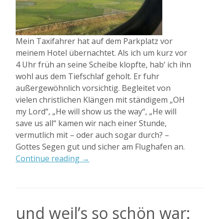
Mein Taxifahrer hat auf dem Parkplatz vor
meinem Hotel übernachtet. Als ich um kurz vor
4 Uhr früh an seine Scheibe klopfte, hab‘ ich ihn
wohl aus dem Tiefschlaf geholt. Er fuhr
außergewöhnlich vorsichtig. Begleitet von
vielen christlichen Klängen mit ständigem „OH
my Lord“, „He will show us the way“, „He will
save us all“ kamen wir nach einer Stunde,
vermutlich mit – oder auch sogar durch? –
Gottes Segen gut und sicher am Flughafen an.
„Weiterreise
Continue reading
→
nach
Coron“
und weil’s so schön war: